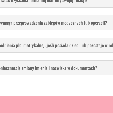
iwość uzyskania formalnej ochrony swojej relacji?
 wymaga przeprowadzenia zabiegów medycznych lub operacji?
nienia płci metrykalnej, jeśli posiada dzieci lub pozostaje w re
 koniecznością zmiany imienia i nazwiska w dokumentach?