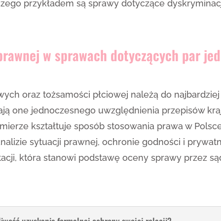
zego przykładem są sprawy dotyczące dyskryminacj
y prawnej w sprawach dotyczących par je
owych oraz tożsamości płciowej należą do najbardzi
ają one jednoczesnego uwzględnienia przepisów kra
j mierze kształtuje sposób stosowania prawa w Pols
analizie sytuacji prawnej, ochronie godności i prywa
ji, która stanowi podstawę oceny sprawy przez są