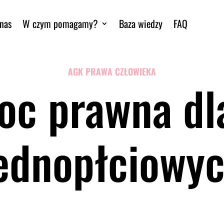
nas
W czym pomagamy?
Baza wiedzy
FAQ
AGK PRAWA CZŁOWIEKA
c prawna dl
ednopłciowy