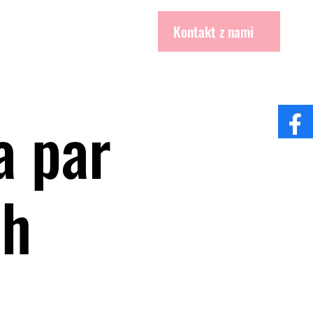
Kontakt z nami
a par
ch