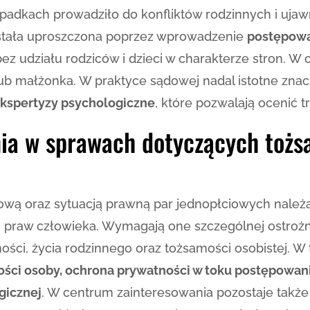
padkach prowadziło do konfliktów rodzinnych i ujawn
stała uproszczona poprzez wprowadzenie
postępowa
 bez udziału rodziców i dzieci w charakterze stron. 
b małżonka. W praktyce sądowej nadal istotne zna
kspertyzy psychologiczne
, które pozwalają ocenić 
ia w sprawach dotyczących tożsa
ową oraz sytuacją prawną par jednopłciowych należą
i praw człowieka. Wymagają one szczególnej ostroż
ści, życia rodzinnego oraz tożsamości osobistej. W
ści osoby, ochrona prywatności w toku postępowan
gicznej
. W centrum zainteresowania pozostaje takż