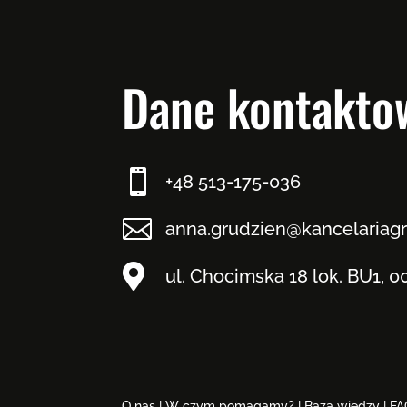
Dane kontakto

+48 513-175-036

anna.grudzien@kancelariagr

ul. Chocimska 18 lok. BU1, 
O nas
|
W czym pomagamy?
|
Baza wiedzy
|
FA