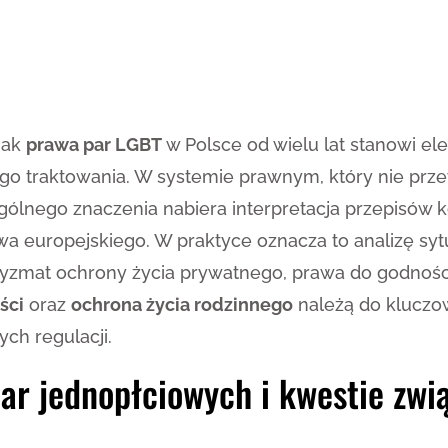
jak
prawa par LGBT
w Polsce od wielu lat stanowi el
o traktowania. W systemie prawnym, który nie przew
gólnego znaczenia nabiera interpretacja przepisów 
a europejskiego. W praktyce oznacza to analizę syt
ryzmat ochrony życia prywatnego, prawa do godności
ści
oraz
ochrona życia rodzinnego
należą do kluczow
ch regulacji.
r jednopłciowych i kwestie zwi