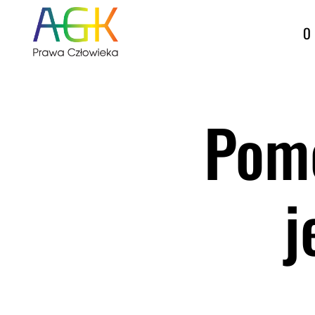
O 
Pomo
j