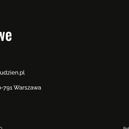
we
udzien.pl
00-791 Warszawa
Q
Po