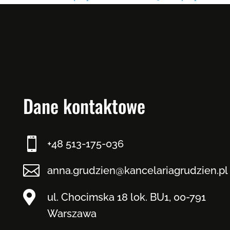
Dane kontaktowe

+48 513-175-036

anna.grudzien@kancelariagrudzien.pl

ul. Chocimska 18 lok. BU1, 00-791
Warszawa